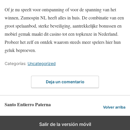
Of je nu speelt voor ontspanning of voor de spanning van het
winnen, Zumospin NL heeft alles in huis. De combinatie van een
groot spelaanbod, sterke beveiliging, aantrekkelijke bonussen en
mobiel gemak maakt dit casino tot een topkeuze in Nederland.
Probeer het zelf en ontdek waarom steeds meer spelers hier hun
geluk beproeven.
Categorías:
Uncategorized
Deja un comentario
Santo Entierro Paterna
Volver arriba
Salir de la versión móvil