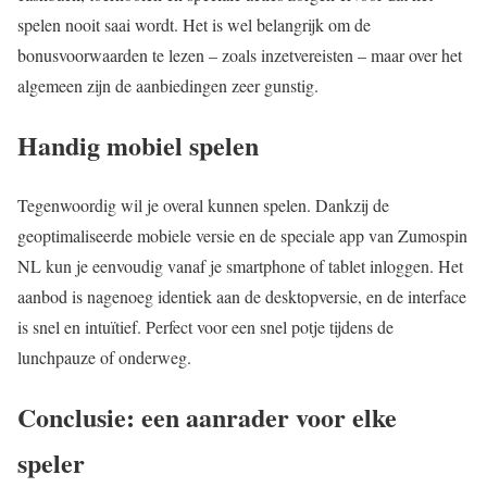
spelen nooit saai wordt. Het is wel belangrijk om de
bonusvoorwaarden te lezen – zoals inzetvereisten – maar over het
algemeen zijn de aanbiedingen zeer gunstig.
Handig mobiel spelen
Tegenwoordig wil je overal kunnen spelen. Dankzij de
geoptimaliseerde mobiele versie en de speciale app van Zumospin
NL kun je eenvoudig vanaf je smartphone of tablet inloggen. Het
aanbod is nagenoeg identiek aan de desktopversie, en de interface
is snel en intuïtief. Perfect voor een snel potje tijdens de
lunchpauze of onderweg.
Conclusie: een aanrader voor elke
speler