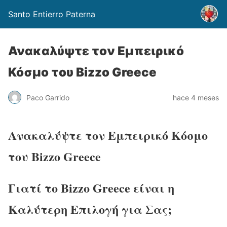
Santo Entierro Paterna
Ανακαλύψτε τον Εμπειρικό
Κόσμο του Bizzo Greece
Paco Garrido
hace 4 meses
Ανακαλύψτε τον Εμπειρικό Κόσμο
του Bizzo Greece
Γιατί το Bizzo Greece είναι η
Καλύτερη Επιλογή για Σας;