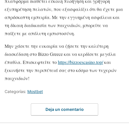
πλατφόρμα διαθέτει εύκολη πλοήγηση και γρήγορη
εξυπηρέτηση πελατών, που εξασφαλίζει ότι θα έχετε μια
απρόσκοπτη εμπειρία. Με την εγγυημένη ασφάλεια και
τη δίκαιη διαδικασία των παιχνιδιών, μπορείτε να
παίξετε με απόλυτη εμπιστοσύνη.
Μην χάσετε την ευκαιρία να ζήσετε την καλύτερη
διασκέδαση στο Bizzo Greece και να κερδίσετε μεγάλα
έπαθλα. Επισκεφτείτε το
https://bizzoescasino.top/
και
ξεκινήστε την περιπέτειά σας στο κόσμο των τυχερών
παιχνιδιών!
Categorías:
Mostbet
Deja un comentario