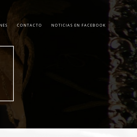
NES
CONTACTO
NOTICIAS EN FACEBOOK