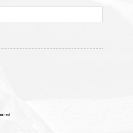
inment