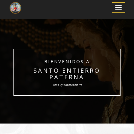
Toggle
Navigation
BIENVENIDOS A
SANTO ENTIERRO
PATERNA
Posts By: santoentierro