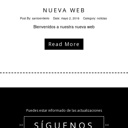
NUEVA WEB
Post By:
santoentierro
Date:
mayo 2, 2016
Category:
noticias
Bienvenidos a nuestra nueva web
Read More
Puedes estar informado de las actualizaciones
SÍGUENOS
>>
<<