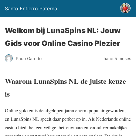
Santo Entierro Paterna
Welkom bij LunaSpins NL: Jouw
Gids voor Online Casino Plezier
Paco Garrido
hace 5 meses
Waarom LunaSpins NL de juiste keuze
is
Online gokken is de afgelopen jaren enorm populair geworden,
en LunaSpins NL speelt daar perfect op in. Als Nederlands online
casino biedt het een veilige, betrouwbare en vooral vermakelijke
omgeving voor zowel beginners als ervaren spelers. De site is