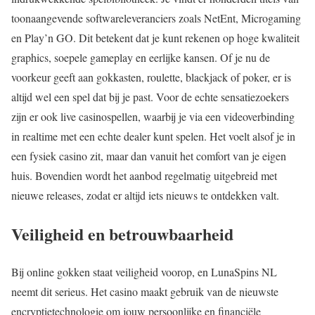
toonaangevende softwareleveranciers zoals NetEnt, Microgaming
en Play’n GO. Dit betekent dat je kunt rekenen op hoge kwaliteit
graphics, soepele gameplay en eerlijke kansen. Of je nu de
voorkeur geeft aan gokkasten, roulette, blackjack of poker, er is
altijd wel een spel dat bij je past. Voor de echte sensatiezoekers
zijn er ook live casinospellen, waarbij je via een videoverbinding
in realtime met een echte dealer kunt spelen. Het voelt alsof je in
een fysiek casino zit, maar dan vanuit het comfort van je eigen
huis. Bovendien wordt het aanbod regelmatig uitgebreid met
nieuwe releases, zodat er altijd iets nieuws te ontdekken valt.
Veiligheid en betrouwbaarheid
Bij online gokken staat veiligheid voorop, en LunaSpins NL
neemt dit serieus. Het casino maakt gebruik van de nieuwste
encryptietechnologie om jouw persoonlijke en financiële