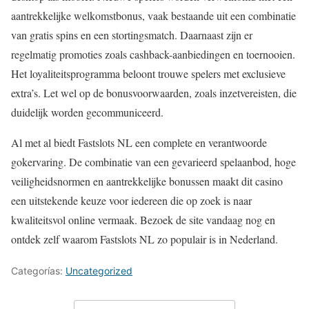
aantrekkelijke welkomstbonus, vaak bestaande uit een combinatie
van gratis spins en een stortingsmatch. Daarnaast zijn er
regelmatig promoties zoals cashback-aanbiedingen en toernooien.
Het loyaliteitsprogramma beloont trouwe spelers met exclusieve
extra’s. Let wel op de bonusvoorwaarden, zoals inzetvereisten, die
duidelijk worden gecommuniceerd.
Al met al biedt Fastslots NL een complete en verantwoorde
gokervaring. De combinatie van een gevarieerd spelaanbod, hoge
veiligheidsnormen en aantrekkelijke bonussen maakt dit casino
een uitstekende keuze voor iedereen die op zoek is naar
kwaliteitsvol online vermaak. Bezoek de site vandaag nog en
ontdek zelf waarom Fastslots NL zo populair is in Nederland.
Categorías:
Uncategorized