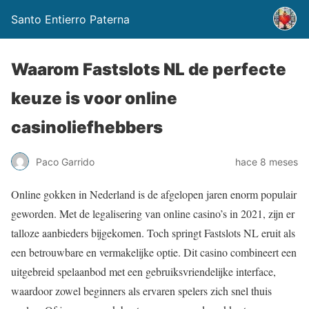
Santo Entierro Paterna
Waarom Fastslots NL de perfecte
keuze is voor online
casinoliefhebbers
Paco Garrido
hace 8 meses
Online gokken in Nederland is de afgelopen jaren enorm populair
geworden. Met de legalisering van online casino’s in 2021, zijn er
talloze aanbieders bijgekomen. Toch springt Fastslots NL eruit als
een betrouwbare en vermakelijke optie. Dit casino combineert een
uitgebreid spelaanbod met een gebruiksvriendelijke interface,
waardoor zowel beginners als ervaren spelers zich snel thuis