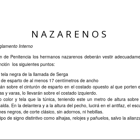
NAZARENOS
glamento Interno
ión de Penitencia los hermanos nazarenos deberán vestir adecuadame
ción los siguientes puntos:
 tela negra de la llamada de Serga
n de esparto de al menos 17 centímetros de ancho
n sobre el cinturón de esparto en el costado opuesto al que porten el
as y varas, lo llevarán sobre el costado izquierdo.
o color y tela que la túnica, teniendo este un metro de altura sobr
alda. En la delantera y a la altura del pecho, lucirá en el antifaz, el 
es negros, de corte clásico, sin adornos, ni hebillas.
ipo de signo distintivo como alhajas, relojes y pañuelos, salvo la alianz