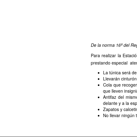
De la norma 16ª del Re
Para realizar la Estac
prestando especial aten
La túnica será de
Llevarán cinturó
Cola que recogerá
que lleven insigni
Antifaz del mism
delante y a la esp
Zapatos y calcetin
No llevar ningún t