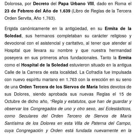
Dolorosa, por
Decreto
del
Papa Urbano VIII
, dado en Roma el
23 de Febrero del Año de 1.639
(Libro de Reglas de la Tercera
Orden Servita, Año 1.763).
Erigida canónicamente en la antigüedad, en su
Ermita
de la
Soledad
, sus hermanos completaban su carácter religioso y
devocional con el asistencial y caritativo, al tener que atender al
Hospital que llevara su nombre y que nuestra hermandad
poseyera en sus primeros años fundacionales. Tanto la
Ermita
como el
Hospital de la Soledad
estuvieron situado en la antigua
Calle de la Carrera de esta localidad. La Cofradía fue impulsada
con nuevo espíritu mariano en 1.763 con la erección en su seno
de una
Orden Tercera de los Siervos de María
fieles devotos de
sus Dolores, siendo aprobada sus nuevas Reglas el 15 de
Octubre de dicho año,
“Regla y estatutos, que han de guardar y
observar los Congregados de uno y otro sexo, así Eclesiásticos,
como Seculares del Orden Tercero de Siervos de María
Santísima de los Dolores en esta Villa de Paterna del Campo,
cuya Congregación y Orden está fundada nuevamente en la